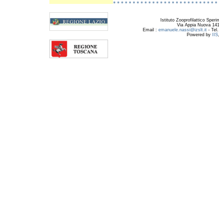
Istituto Zooprofilattico Sper
Via Appia Nuova 141
Email :
emanuele.nassi@izslt.it
- Tel.
Powered by
IIS