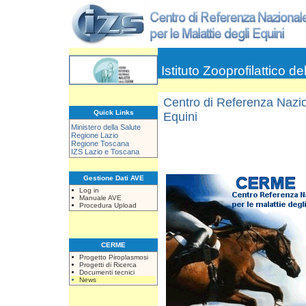
Istituto Zooprofilattico d
Centro di Referenza Nazion
Quick Links
Equini
Ministero della Salute
Regione Lazio
Regione Toscana
IZS Lazio e Toscana
Gestione Dati AVE
Log in
Manuale AVE
Procedura Upload
CERME
Progetto Piroplasmosi
Progetti di Ricerca
Documenti tecnici
News